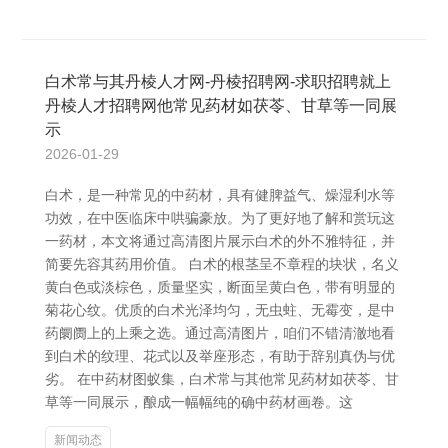
白术常与其丹棱人才网-丹棱招聘网-求职招聘就上
丹棱人才招聘网他常见药材如茯苓、甘草等一同展
示
2026-01-29
白术，是一种常见的中药材，具有健脾益气、燥湿利水等
功效，在中医临床中哄骗豪放。为了更好地了解和赏玩这
一药材，本文将通过高清图片展示白术的外不雅特征，并
简要先容其药用价值。 白术的根茎呈不章程的块状，名义
黄白色或淡棕色，质量坚实，断面呈黄白色，带有明显的
菊花心纹。优质的白术光泽均匀，无虫蛀、无霉变，是中
药阛阓上的上乘之选。通过高清图片，咱们不错清澈地看
到白术的纹理、花式以及举座形态，有助于辞别真伪与优
劣。 在中药材图蚁集，白术常与其他常见药材如茯苓、甘
草等一同展示，酿成一幅幅纯的确中药材画卷。这
新闻动态