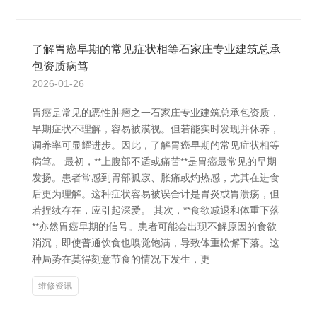
了解胃癌早期的常见症状相等石家庄专业建筑总承
包资质病笃
2026-01-26
胃癌是常见的恶性肿瘤之一石家庄专业建筑总承包资质，
早期症状不理解，容易被漠视。但若能实时发现并休养，
调养率可显耀进步。因此，了解胃癌早期的常见症状相等
病笃。 最初，**上腹部不适或痛苦**是胃癌最常见的早期
发扬。患者常感到胃部孤寂、胀痛或灼热感，尤其在进食
后更为理解。这种症状容易被误合计是胃炎或胃溃疡，但
若捏续存在，应引起深爱。 其次，**食欲减退和体重下落
**亦然胃癌早期的信号。患者可能会出现不解原因的食欲
消沉，即使普通饮食也嗅觉饱满，导致体重松懈下落。这
种局势在莫得刻意节食的情况下发生，更
维修资讯