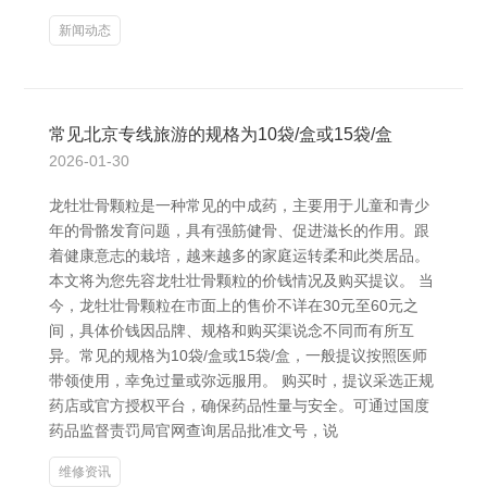
新闻动态
常见北京专线旅游的规格为10袋/盒或15袋/盒
2026-01-30
龙牡壮骨颗粒是一种常见的中成药，主要用于儿童和青少
年的骨骼发育问题，具有强筋健骨、促进滋长的作用。跟
着健康意志的栽培，越来越多的家庭运转柔和此类居品。
本文将为您先容龙牡壮骨颗粒的价钱情况及购买提议。 当
今，龙牡壮骨颗粒在市面上的售价不详在30元至60元之
间，具体价钱因品牌、规格和购买渠说念不同而有所互
异。常见的规格为10袋/盒或15袋/盒，一般提议按照医师
带领使用，幸免过量或弥远服用。 购买时，提议采选正规
药店或官方授权平台，确保药品性量与安全。可通过国度
药品监督责罚局官网查询居品批准文号，说
维修资讯