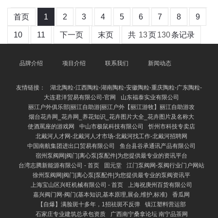
首页
1
2
3
4
5
6
7
8
9
10
11
下一页
末页
共
13
页
130
条记录
品牌介绍
项目介绍
联系我们
新闻动态
友情链接：
湖北陶粒-江西陶粒-湖南陶粒-安徽陶粒-重庆陶粒-广东陶粒-
大连君洋贸易有限公司-官网
山东福泰实业有限公司
丽江户外俱乐部|丽江自助游|丽江户外【丽江游牧】丽江自助游攻
烟台花卉网_花卉网_养花知识_花卉图片大全_花卉图片及名称大
使酒罵座的游戏网
中山市极鼠科技有限公司
忻州市科技专卖店
北戴河人才网-北戴河人才市场-北戴河找工作-北戴河招聘网
中国南航集团进出口贸易有限公司
鱼台县谷承通讯产品有限公司
宿州泵阀网|阀门|离心泵|泵配件|为您提供最专业的资讯平台
台湾志腾新能源有限公司 - 首页
固元堂
江门泵阀网-泵阀行业门户网站
徐州泵阀网|阀门|离心泵|泵配件|为您提供最专业的泵阀资讯平
上海宝山区兴旺机械有限公司 - 首页
上海祝庚州百货有限公司
嘉兴阀门网-阀门(基本知识,基本原理,展会,维护,标准)
香瓜网
【自爆】满脸斑十多年，1招祛斑不反弹
镇江塑料营运部
石家庄专业建筑总承包资质
广西南宁桑拿论坛 南宁品茶网