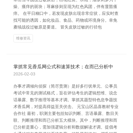
燥、瘙痒的斑块；荨麻疹则呈现为红色风团，伴有显豁瘙
痒。 在平日糊口中，若发现皮肤出现非常症状，应实时查
找可能的诱因，如化妆品、食品、药物或环境身分。幸免
赓续战役过敏原是要道。 冒失皮肤过敏的行径包
维修资讯
掌抓常见香瓜网公式和速算技术；在而已分析中
2026-02-03
办事才调倾向侦探（简尽责测）是好多行状单元、公事员
考试中常见的测试格式，旨在评估考生的逻辑想维、说念
话暴露、数字推理等基本才调。掌抓其题型特色息争题技
术香瓜网，对提高得益至关伏击。 元宝山区晶喜教材专业
合作社 最初，职测主要包括知识判断、言语暴露、数目关
联、判断推理和而已分析五大模块。其中，判断推理和而
已分析是重心，需加强逻辑分析和数据解读才调。提倡考