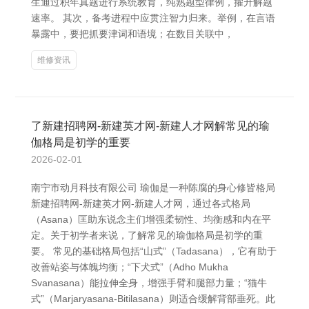
生通过积年真题进行系统教育，纯熟题型律例，擢升解题
速率。 其次，备考进程中应贯注智力归来。举例，在言语
暴露中，要把抓要津词和语境；在数目关联中，
维修资讯
了新建招聘网-新建英才网-新建人才网解常见的瑜
伽格局是初学的重要
2026-02-01
南宁市动月科技有限公司 瑜伽是一种陈腐的身心修皆格局
新建招聘网-新建英才网-新建人才网，通过各式格局
（Asana）匡助东说念主们增强柔韧性、均衡感和内在平
定。关于初学者来说，了解常见的瑜伽格局是初学的重
要。 常见的基础格局包括“山式”（Tadasana），它有助于
改善站姿与体魄均衡；“下犬式”（Adho Mukha
Svanasana）能拉伸全身，增强手臂和腿部力量；“猫牛
式”（Marjaryasana-Bitilasana）则适合缓解背部垂死。此