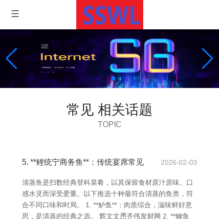
常见 相关话题
TOPIC
5. **鲤统宁商务鱼**：传统宴席常见
2026-02-03
清蒸鱼是扫数经典登科菜肴，以其保留食材原汁原味、口
感水灵而深受爱重。以下推选十种最符合清蒸的鱼类，符
合不同口味和时局。 1. **鲈鱼**：肉质综合，滋味鲜好意
思，是清蒸的经典之选。 辉文文恿齐伟发财网 2. **鲫鱼