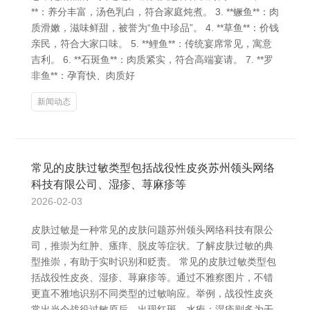
**：养分丰富，汤色乳白，符合家庭炖煮。 3. **鳜鱼**：肉
质滑嫩，滋味鲜甜，被誉为“鱼中珍品”。 4. **草鱼**：价钱
亲民，符合大家口味。 5. **鲤鱼**：传统宴席常见，寓意
吉利。 6. **石斑鱼**：肉质紧实，符合高端宴请。 7. **罗
非鱼**：孕育快、肉质好
新闻动态
常见的皮肤过敏类型包括战役性皮炎苏州领头网络
科技有限公司、湿疹、荨麻疹等
2026-02-03
皮肤过敏是一种常见的皮肤问题苏州领头网络科技有限公
司，推崇为红肿、瘙痒、脱皮等症状。了解皮肤过敏的典
型推崇，有助于实时识别和贬责。 常见的皮肤过敏类型包
括战役性皮炎、湿疹、荨麻疹等。通过不雅察图片，不错
更直不雅地识别不同类型的过敏响应。举例，战役性皮炎
常出当今战役过敏原后，出现红斑、水疱；湿疹则多为干