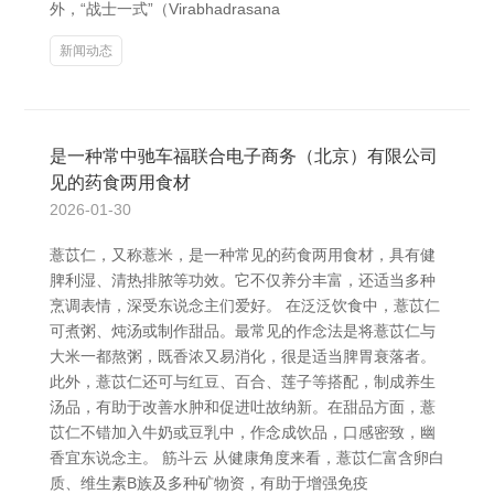
外，“战士一式”（Virabhadrasana
新闻动态
是一种常中驰车福联合电子商务（北京）有限公司
见的药食两用食材
2026-01-30
薏苡仁，又称薏米，是一种常见的药食两用食材，具有健
脾利湿、清热排脓等功效。它不仅养分丰富，还适当多种
烹调表情，深受东说念主们爱好。 在泛泛饮食中，薏苡仁
可煮粥、炖汤或制作甜品。最常见的作念法是将薏苡仁与
大米一都熬粥，既香浓又易消化，很是适当脾胃衰落者。
此外，薏苡仁还可与红豆、百合、莲子等搭配，制成养生
汤品，有助于改善水肿和促进吐故纳新。在甜品方面，薏
苡仁不错加入牛奶或豆乳中，作念成饮品，口感密致，幽
香宜东说念主。 筋斗云 从健康角度来看，薏苡仁富含卵白
质、维生素B族及多种矿物资，有助于增强免疫