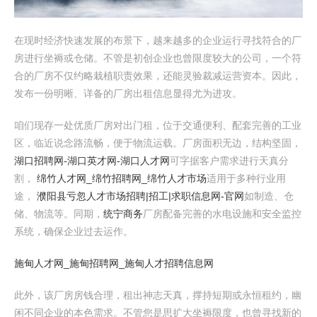
在现时经济快速发展的布景下，越来越多的企业运行寻找符合的厂
房进行坐褥或仓储。不管是初创企业也曾限度较大的公司，一个符
合的厂房不仅约略栽植职责效果，还能灵验裁减运营资本。因此，
发布一份明晰、详备的厂房出租信息显得尤为进攻。
咱们现存一处优质厂房对出门租，位于交通便利、配套完善的工业
区，临近说念路流畅，便于物流运载。厂房面积无边，结构坚固，
湖口招聘网-湖口英才网-湖口人才网
可字据客户需求进行天真分
割，
绵竹人才网_绵竹招聘网_绵竹人才市场
适用于多种行业用
途，
濮阳县亏忽人才市场招聘|招工|求职信息网-官网
如制造、仓
储、物流等。同期，
统宁商务
厂房配备完善的水电设施和安全监控
系统，确保企业过去运作。
施甸人才网_施甸招聘网_施甸人才招聘信息网
此外，该厂房房钱合理，租出神志天真，撑持短期或永恒租约，幽
闲不同企业的本色需求。不管您是思扩大坐褥限度，也曾寻找新的