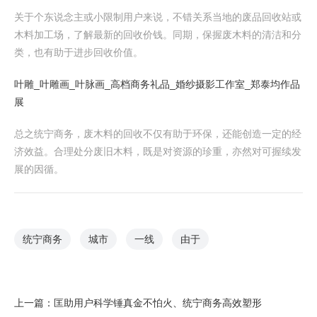
关于个东说念主或小限制用户来说，不错关系当地的废品回收站或
木料加工场，了解最新的回收价钱。同期，保握废木料的清洁和分
类，也有助于进步回收价值。
叶雕_叶雕画_叶脉画_高档商务礼品_婚纱摄影工作室_郑泰均作品
展
总之统宁商务，废木料的回收不仅有助于环保，还能创造一定的经
济效益。合理处分废旧木料，既是对资源的珍重，亦然对可握续发
展的因循。
统宁商务
城市
一线
由于
上一篇：
匡助用户科学锤真金不怕火、统宁商务高效塑形