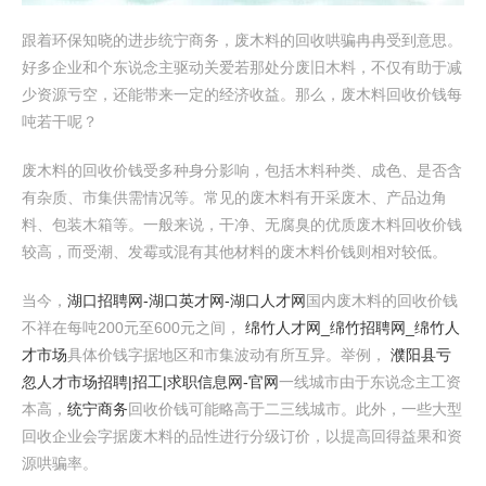
跟着环保知晓的进步统宁商务，废木料的回收哄骗冉冉受到意思。
好多企业和个东说念主驱动关爱若那处分废旧木料，不仅有助于减
少资源亏空，还能带来一定的经济收益。那么，废木料回收价钱每
吨若干呢？
废木料的回收价钱受多种身分影响，包括木料种类、成色、是否含
有杂质、市集供需情况等。常见的废木料有开采废木、产品边角
料、包装木箱等。一般来说，干净、无腐臭的优质废木料回收价钱
较高，而受潮、发霉或混有其他材料的废木料价钱则相对较低。
当今，
湖口招聘网-湖口英才网-湖口人才网
国内废木料的回收价钱
不祥在每吨200元至600元之间，
绵竹人才网_绵竹招聘网_绵竹人
才市场
具体价钱字据地区和市集波动有所互异。举例，
濮阳县亏
忽人才市场招聘|招工|求职信息网-官网
一线城市由于东说念主工资
本高，
统宁商务
回收价钱可能略高于二三线城市。此外，一些大型
回收企业会字据废木料的品性进行分级订价，以提高回得益果和资
源哄骗率。