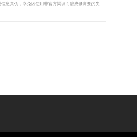
裂信息真伪，幸免因使用非官方渠谈而酿成毋庸要的失