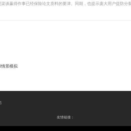
规渠谈赢得作事已经保险论文质料的要津。同期，也提示庞大用户提防分
和情景模拟
态
友情链接：