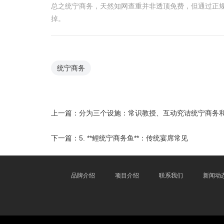
总之统宁商务，天然知网查重并非透顶免费，但通过正
掉。
统宁商务
上一篇：
分为三个设施：常识教授、互动究诘统宁商务
下一篇：
5. **鲤统宁商务鱼**：传统宴席常见
品牌介绍
项目介绍
联系我们
新闻动