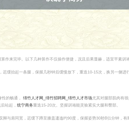
腿算作来完毕。以下几种算作不仅操作便捷，况且后果显赫，适宜平素训
时，迟缓抬起一条腿，保握几秒钟后缓慢放下，重迭10-15次，换另一侧
全身性的畅通，
绵竹人才网_绵竹招聘网_绵竹人才市场
尤其对腿部肌肉有很
然后站起，
统宁商务
重迭15-20次。坚握训诲能灵验紧实大腿和臀部。
，双脚与肩同宽，迟缓下蹲至膝盖逶迤约90度，保握姿势30秒到1分钟，