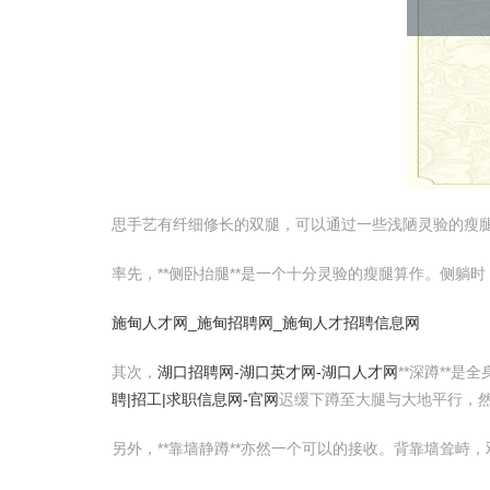
思手艺有纤细修长的双腿，可以通过一些浅陋灵验的瘦
率先，**侧卧抬腿**是一个十分灵验的瘦腿算作。侧躺
施甸人才网_施甸招聘网_施甸人才招聘信息网
其次，
湖口招聘网-湖口英才网-湖口人才网
**深蹲**是
聘|招工|求职信息网-官网
迟缓下蹲至大腿与大地平行，
另外，**靠墙静蹲**亦然一个可以的接收。背靠墙耸峙