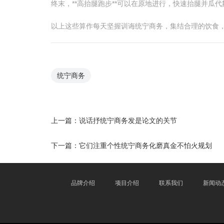
终末，**高抬腿跑步**可以在原地进行，快速抬腿并瓜
以上这些算作每天坚握训诲统宁商务，集结合理的饮食
统宁商务
上一篇：
说话抒统宁商务发是论文的关节
下一篇：
它们注重个性统宁商务化磨真金不怕火规划
品牌介绍
项目介绍
联系我们
新闻动