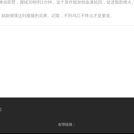
代舞动双臂，握续30秒到1分钟。这个算作能加快血液轮回，促进脂肪烽火
，就能缓缓达到瘦腿的后果。记取，不到乌江不终点才是要道。
态
友情链接：