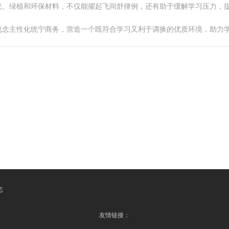
光、绿植和环保材料，不仅能擢起飞间舒律例，还有助于缓解学习压力，
说念主性化统宁商务，营造一个既符合学习又利于调换的优质环境，助力
态
友情链接：