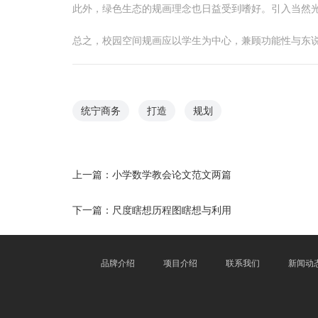
此外，绿色生态的规画理念也日益受到嗜好。引入当然
总之，校园空间规画应以学生为中心，兼顾功能性与东
统宁商务
打造
规划
上一篇：
小学数学教会论文范文两篇
下一篇：
尺度瞎想历程图瞎想与利用
品牌介绍
项目介绍
联系我们
新闻动