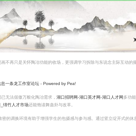
规画不再只是关怀陶冶功能的收场，更强调学习拆除与东说念主际互动的
工作室论坛 - Powered by Pea!
局已无法倨傲万般化陶冶需求，
湖口招聘网-湖口英才网-湖口人才网
多功能
网_绵竹人才市场
还能饱读舞蛊卦与改革。
致密的调换环境有助于增强学生的包摄感与参与感。通过竖立绽开式的休