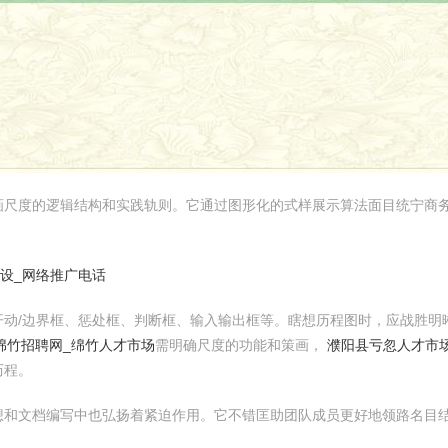
画尺度的逻辑结构和实践轨则。它通过图形化的式样展示算法面目统宁商
设_网络推广电话
开动/边界框、惩处框、判断框、输入输出框等。瞎想历程图时，应战胜明
绵竹招聘网_绵竹人才市场
需明确尺度的功能和策画，
濮阳县亏忽人才市场
历程。
想和文档编写中也弘扬着紧迫作用。它不错匡助团队成员更好地领路名目