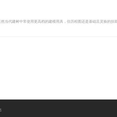
天然当代建树中常使用更高档的建模用具，但历程图还是基础且灵验的扶
。
态