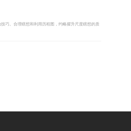
助技巧。合理瞎想和利用历程图，约略擢升尺度瞎想的质