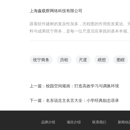
上海鑫载辉网络科技有限公司
跟着软件建树的复杂性加多，历程图的作用愈发紧迫。
料与成果统宁商务，是每一位尺度员应掌抓的基本本领
统宁商务
历程
尺度
瞎想
图瞎
上一篇：
校园空间规画：打造高效学习与调换环境
下一篇：
名东说念主名言大全：小学经典励志语录
品牌介绍
项目介绍
联系我们
新闻动