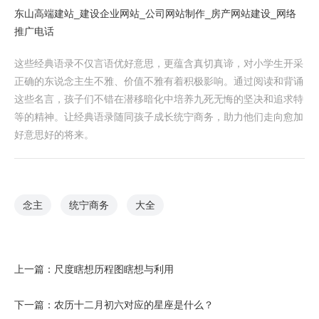
东山高端建站_建设企业网站_公司网站制作_房产网站建设_网络
推广电话
这些经典语录不仅言语优好意思，更蕴含真切真谛，对小学生开采
正确的东说念主生不雅、价值不雅有着积极影响。通过阅读和背诵
这些名言，孩子们不错在潜移暗化中培养九死无悔的坚决和追求特
等的精神。让经典语录随同孩子成长统宁商务，助力他们走向愈加
好意思好的将来。
念主
统宁商务
大全
上一篇：
尺度瞎想历程图瞎想与利用
下一篇：
农历十二月初六对应的星座是什么？