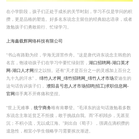
在小学阶段，孩子们正处于成长的关节时刻，学习不仅是学问的积
攒，更是品格的塑造。好多名东说念主留住的经典励志语录，或者
激勉孩子们勇敢前行、忙绿学习。
上海鑫载辉网络科技有限公司
“书山有路勤为径，学海无涯苦作舟。”这是唐代诗东说念主韩愈的
名言，饱读动孩子们在学习中要忙绿刻苦，
湖口招聘网-湖口英才
网-湖口人才网
捏之以恒。还有“天才是百分之一的灵感加上百分之
九十九的汗水”，
绵竹人才网_绵竹招聘网_绵竹人才市场
爱迪生的
这句话告诉孩子们，
濮阳县亏忽人才市场招聘|招工|求职信息网-
官网
得手离不开疼痛和坚捏。
“世上无难事，
统宁商务
唯有肯攀登。”毛泽东的这句话激勉着多数
东说念主靠近贫乏不拒接，敢于挑战自我。而“不积蹞步，无甚至
沉；不积小流，无以成江海。”则出自《荀子》，强调点滴积攒的
遑急性，相宜小学生领略学习需要挨次渐进。